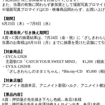
また、当選の有無に関わらず参加賞として場面写真ブロマイ
※場面写真ブロマイドはCD・映像商品関わらず、お買い上げ
【期間】
6月25日（木）～7月8日（水）
【当選発表／引き換え期間】
A賞～C賞の抽選結果は、7月24日（金・祝）に「ざしきわ
当選のお客様は8月31日（月）までに抽選を受けた店舗にて
【対象商品】
・EYCA-12928
主題歌CD「CATCH YOUR SWEET MIND」 ¥1,200（税
・EYXA-12929/B
「ざしきわらしのタタミちゃん」*Blu-ray+CD ¥5,000（
【対象店舗】
アニメイト池袋本店、アニメイト新宿ハルク、アニメイト横
【景品内容】
A賞：押切蓮介先生描き下ろし色紙…各店1名様
B賞：押切蓮介先生＆井澤詩織さんサイン台本…各店1名様